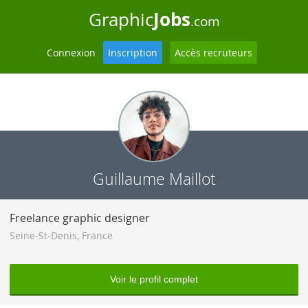
Jobs
Graphic
.com
Connexion
Inscription
Accès recruteurs
Guillaume Maillot
Freelance graphic designer
Seine-St-Denis
,
France
Voir le profil complet