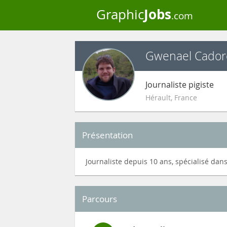
Jobs
Graphic
.com
Gwenael Cador
Journaliste pigiste
Hérault
,
France
Présentation
Journaliste depuis 10 ans, spécialisé dans l
Parcours