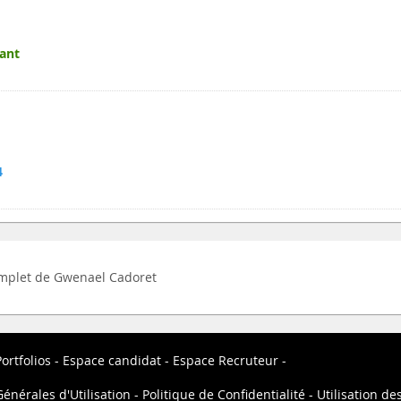
ant
4
complet de Gwenael Cadoret
ortfolios
Espace candidat
Espace Recruteur
énérales d'Utilisation
Politique de Confidentialité
Utilisation de