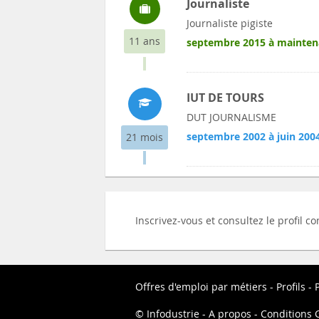
Journaliste
Journaliste pigiste
11 ans
septembre 2015 à mainten
IUT DE TOURS
DUT JOURNALISME
septembre 2002 à juin 200
21 mois
Inscrivez-vous et consultez le profil 
Offres d'emploi par métiers
Profils
P
Infodustrie
A propos
Conditions G