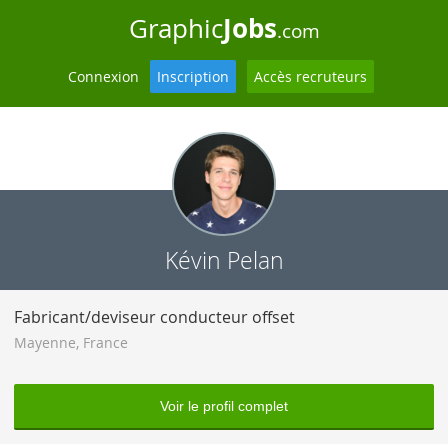
Jobs
Graphic
.com
Connexion
Inscription
Accès recruteurs
Kévin Pelan
Fabricant/deviseur conducteur offset
Mayenne
,
France
Voir le profil complet