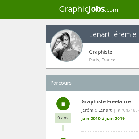
Jobs
Graphic
.com
Lenart Jérémie
Graphiste
Paris
,
France
Parcours
Graphiste Freelance
Jérémie Lenart
|
PARIS 18E
9 ans
juin 2010 à juin 2019