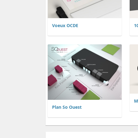
Voeux OCDE
1
M
Plan So Ouest