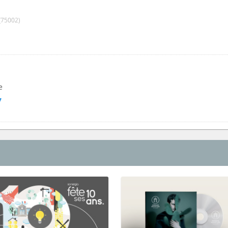
(75002)
e
7