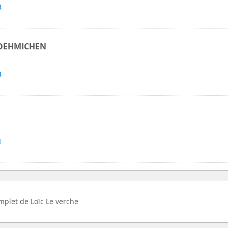
8
. OEHMICHEN
3
1
omplet de Loïc Le verche