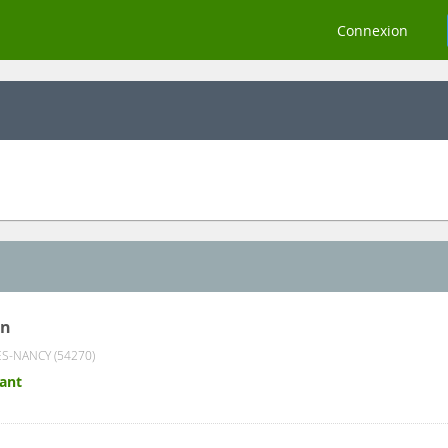
Connexion
in
S-NANCY (54270)
ant