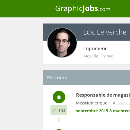
Jobs
Graphic
.com
Loïc Le verche
Imprimerie
Moselle
,
France
Parcours
Responsable de magas
MissNumerique
|
ESSEY-LE
11 ans
septembre 2015 à mainten