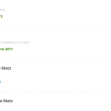
00)
15
CHAMPAGNE (51000)
re 2011
e Metz
0
de Metz