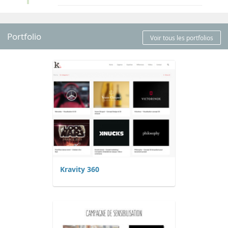
Portfolio
Voir tous les portfolios
Kravity 360