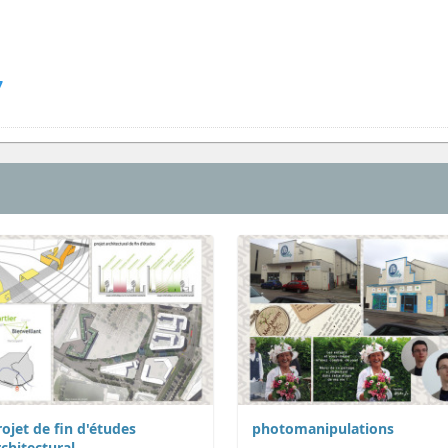
7
rojet de fin d'études
photomanipulations
rchitectural