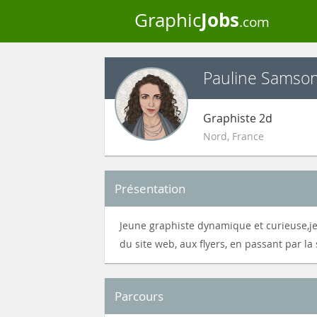
Jobs
Graphic
.com
Pauline Samso
Graphiste 2d
Nord
,
France
Présentation
Jeune graphiste dynamique et curieuse,je 
du site web, aux flyers, en passant par la
Parcours