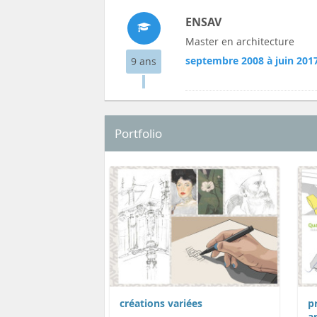
ENSAV
Master en architecture
septembre 2008 à juin 201
9 ans
Portfolio
créations variées
p
a