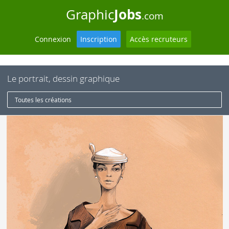
Jobs
Graphic
.com
Connexion
Inscription
Accès recruteurs
Le portrait, dessin graphique
Toutes les créations