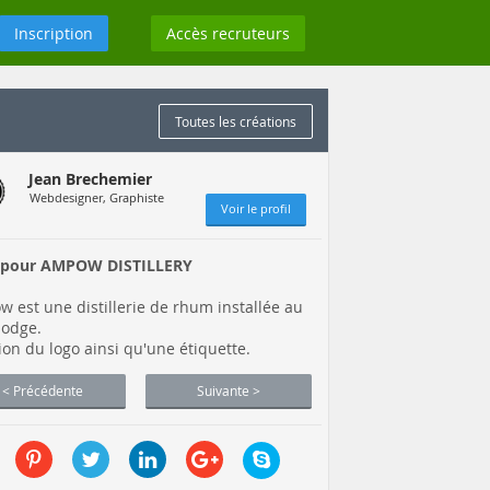
Inscription
Accès recruteurs
Toutes les créations
Jean Brechemier
Webdesigner, Graphiste
Voir le profil
 pour AMPOW DISTILLERY
 est une distillerie de rhum installée au
odge.
ion du logo ainsi qu'une étiquette.
< Précédente
Suivante >