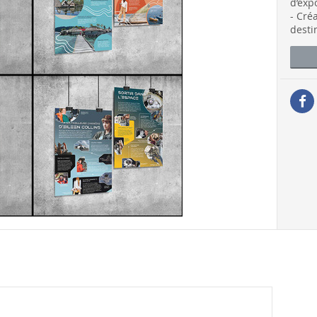
d’exp
- Cré
desti