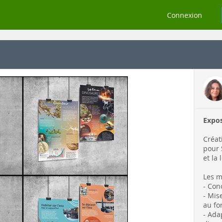
Connexion
Expos
Créat
pour 
et la
Les m
- Con
- Mis
au fo
- Ada