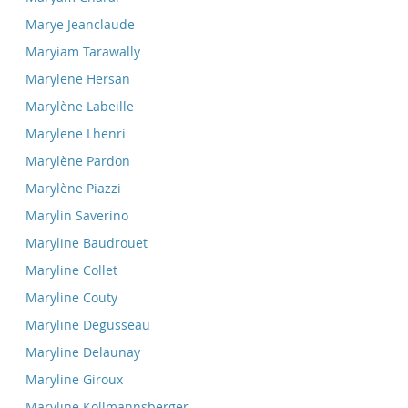
Marye Jeanclaude
Maryiam Tarawally
Marylene Hersan
Marylène Labeille
Marylene Lhenri
Marylène Pardon
Marylène Piazzi
Marylin Saverino
Maryline Baudrouet
Maryline Collet
Maryline Couty
Maryline Degusseau
Maryline Delaunay
Maryline Giroux
Maryline Kollmannsberger