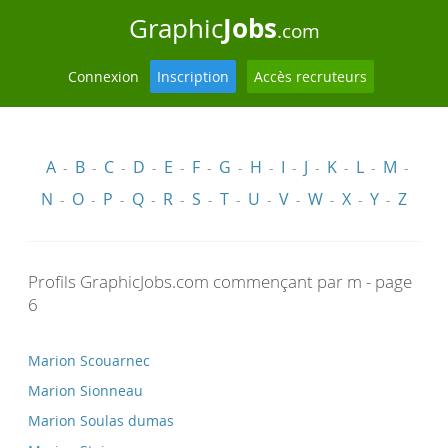
Jobs
Graphic
.com
Connexion
Inscription
Accès recruteurs
A
B
C
D
E
F
G
H
I
J
K
L
M
-
-
-
-
-
-
-
-
-
-
-
-
-
N
O
P
Q
R
S
T
U
V
W
X
Y
Z
-
-
-
-
-
-
-
-
-
-
-
-
Profils GraphicJobs.com commençant par m - page
6
Marion Scouarnec
Marion Sionneau
Marion Soulas dumas