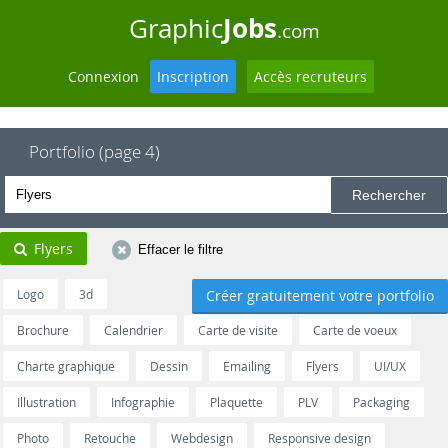
Jobs
Graphic
.com
Connexion
Inscription
Accès recruteurs
Portfolio (page 4)
Flyers
Effacer le filtre
Logo
3d
Créer gratuitement votre portfolio
Brochure
Calendrier
Carte de visite
Carte de voeux
Charte graphique
Dessin
Emailing
Flyers
UI/UX
Illustration
Infographie
Plaquette
PLV
Packaging
Photo
Retouche
Webdesign
Responsive design