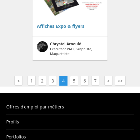
Affiches Expo & flyers
Chrystel Arnould
Executant PAO, Graphiste,
Maquettiste
<
1
2
3
4
5
6
7
>
>>
Offres d'emploi par métiers
Profils
Portfolios