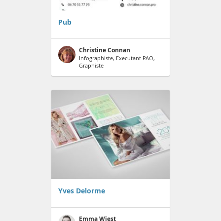
Pub
Christine Connan
Infographiste, Executant PAO,
Graphiste
Yves Delorme
Emma Wiest