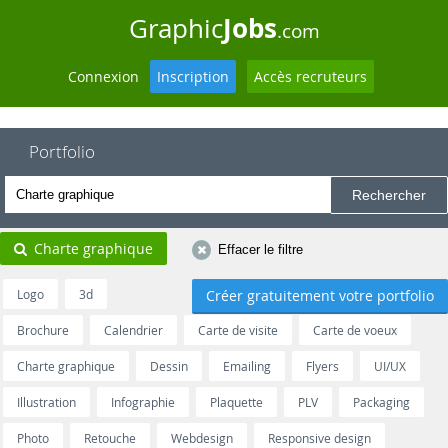
Jobs
Graphic
.com
Connexion
Inscription
Accès recruteurs
Portfolio
Charte graphique
Effacer le filtre
Logo
3d
Créer gratuitement votre portfolio
Brochure
Calendrier
Carte de visite
Carte de voeux
Charte graphique
Dessin
Emailing
Flyers
UI/UX
Illustration
Infographie
Plaquette
PLV
Packaging
Photo
Retouche
Webdesign
Responsive design