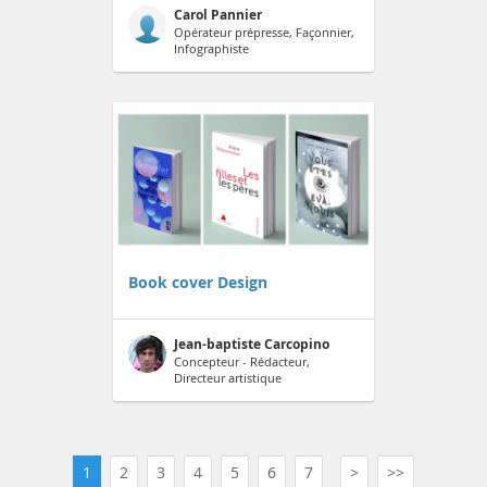
Carol Pannier
Opérateur prépresse, Façonnier,
Infographiste
Book cover Design
Jean-baptiste Carcopino
Concepteur - Rédacteur,
Directeur artistique
1
2
3
4
5
6
7
>
>>